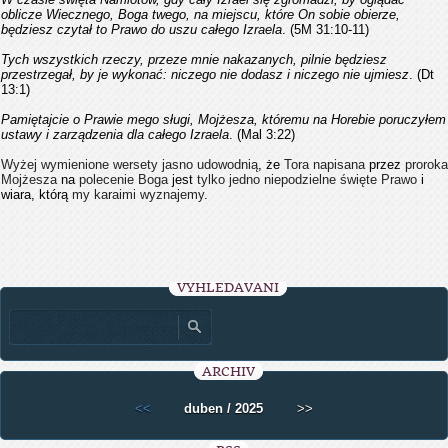
oblicze Wiecznego, Boga twego, na miejscu, które On sobie obierze,
będziesz czytał to Prawo do uszu całego Izraela
. (5M 31:10-11)
Tych wszystkich rzeczy, przeze mnie nakazanych, pilnie będziesz
przestrzegał, by je wykonać: niczego nie dodasz i niczego nie ujmiesz
. (Dt
13:1)
Pamiętajcie o Prawie mego sługi, Mojżesza, któremu na Horebie poruczyłem
ustawy i zarządzenia dla całego Izraela
. (Mal 3:22)
Wyżej wymienione wersety jasno udowodnią
, że
Tora napisana
przez
proroka
Mojżesza
na
polecenie Boga
jest
tylko jedno niepodzielne święte Prawo
i
wiara, którą
my karaimi wyznajemy
.
VYHLEDÁVÁNÍ
ARCHIV
<<
duben / 2025
>>