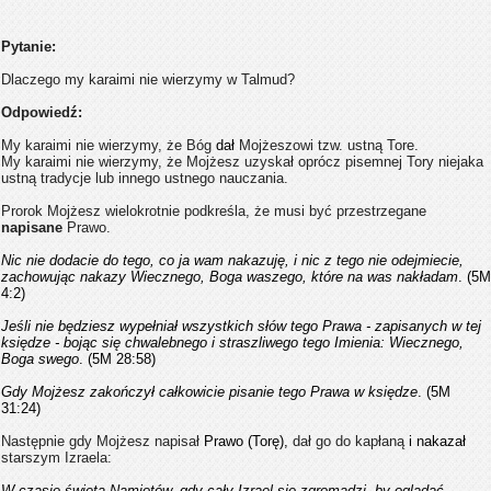
Pytanie:
Dlaczego my karaimi nie wierzymy w Talmud?
Odpowiedź:
My karaimi nie wierzymy, że Bóg
dał
Mojżeszowi tzw. ustną Tore.
My karaimi nie wierzymy, że Mojżesz uzyskał oprócz pisemnej Tory niejaka
ustną tradycje lub innego ustnego nauczania.
Prorok Mojżesz wielokrotnie podkreśla, że musi być przestrzegane
napisane
Prawo.
Nic nie dodacie do tego, co ja wam nakazuję, i nic z tego nie odejmiecie,
zachowując nakazy Wiecznego, Boga waszego, które na was nakładam
. (5M
4:2)
Jeśli nie będziesz wypełniał wszystkich słów tego Prawa - zapisanych w tej
księdze - bojąc się chwalebnego i straszliwego tego Imienia: Wiecznego,
Boga swego
. (5M 28:58)
Gdy Mojżesz zakończył całkowicie pisanie tego Prawa w księdze
. (5M
31:24)
Następnie g
dy Mojżesz napisał
Prawo (Tor
ę),
dał go do kapłaną
i nakazał
starszym Izraela:
W czasie święta Namiotów, gdy cały Izrael się zgromadzi, by oglądać