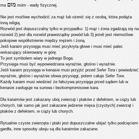
מוּם
ma
múm
- wady fizycznej.
Nie jest możliwe wychodzić za mąż lub ożenić się z osobą, która podąża
inną religią.
Rozwód jest dopuszczalny tylko w przypadku: 1) mąż i żona zgadzają się na
rozwód 2) jest dla
rozwód
praworządny
powód
lub 3) jeżeli jest niemożliwe
pokojowe współistnienie między mężem i żoną.
Jeśli karaim przysięga musi mieć przykryta głowe i musi mieć palec
wskazujący skierowany w górę.
To jest symbolem wiary w jednego Boga.
Przysięga musi być wypowiedziana wyraźnie, głośno i wyraźnie.
Jeśli karaim przysięga w kenasie musi przyjść przed
Sefer Tora
i powiedzieć
wyraźnie, głośno i wyraźnie słowa przysięgi, potem całuje
Sefer Tora
.
Każdy karaim musi wiedzieć że fałszywa przysięga przed sądem lub w
kenasie zasługuje na surowa i bezkompromisowe kara.
Dla karaimów jest zakazany uboj zwierząt i ptaków z defektem, w ciąży lub
chorych, tak samo jak jest zakazane jedzenie mięsa (czystych) zwierząt i
ptaków z defektem, w ciąży lub chorych.
Rytualnie czyste zwierzęta i ptaki jest dopuszczalne ubijać tylko podcięciem
gardła, inne sposoby uboju są dla karaimów zakazane.