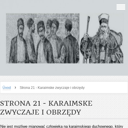
›
Úvod
Strona 21 - Karaimske zwyczaje i obrzędy
STRONA 21 - KARAIMSKE
ZWYCZAJE I OBRZĘDY
Nie jest możliwe mianować człowieka na karaimskiego duchownego, który