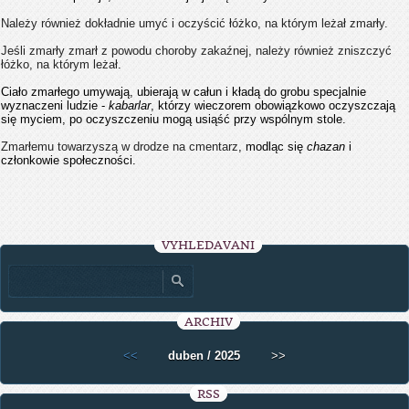
Należy również dokładnie umyć i oczyścić łóżko, na którym leżał zmarły.
Jeśli zmarły zmarł z powodu choroby zakaźnej, należy również zniszczyć
łóżko, na którym leżał
.
Ciało zmarłego umywają, ubierają w całun i kładą do grobu specjalnie
wyznaczeni ludzie -
kabarlar
, którzy wieczorem obowiązkowo oczyszczają
się myciem, po oczyszczeniu mogą usiąść przy wspólnym stole.
Zmarłemu towarzyszą w drodze na cmentarz
, modląc się
chazan
i
członkowie społeczności.
VYHLEDÁVÁNÍ
ARCHIV
<<
duben / 2025
>>
RSS